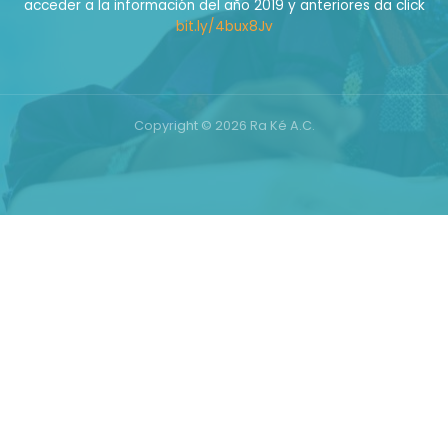
acceder a la información del año 2019 y anteriores da click
bit.ly/4bux8Jv
Copyright © 2026 Ra Ké A.C.