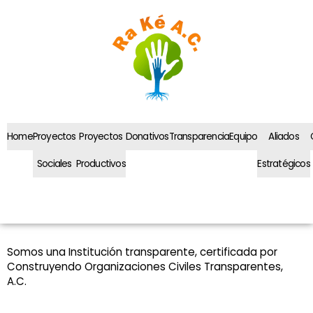
Ir
al
contenido
Home
Proyectos
Proyectos
Donativos
Transparencia
Equipo
Aliados
Sociales
Productivos
Estratégicos
Somos una Institución transparente, certificada por
Construyendo Organizaciones Civiles Transparentes,
A.C.