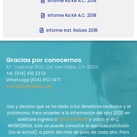
Informe Ra Ké A.C. 2019
Informe Ra Ké A.C. 2018
Informe Inst. Raíces 2018
Gracias por conocernos
A.F. Carbonel 1502, Col. San Felipe, C.P. 31203
Tel. (614) 410 23 13
Whatsapp (614) 453 1471
contacto@rakeac.org
Uso y destino que se ha dado a los donativos recibidos y el
patrimonio: Para acceder a la información del año 2020 en
adeltane ingresa a
bit.ly/43rrMwB
y utiliza el RFC:
IRK18026K1A. Solo se puede consultar el ejercicio concluido
(no el actual), a partir del mes de junio de cada año. Para